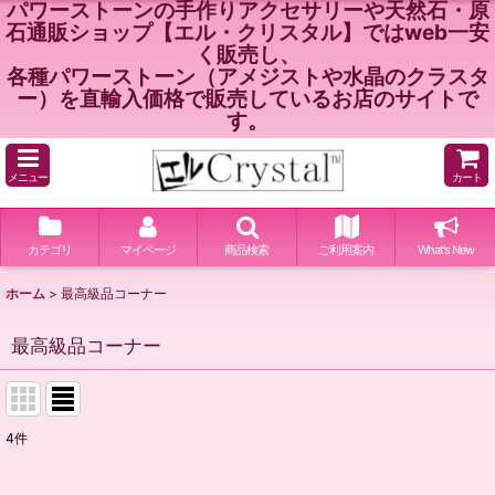
パワーストーンの手作りアクセサリーや天然石・原
石通販ショップ【エル・クリスタル】ではweb一安
く販売し、
各種パワーストーン（アメジストや水晶のクラスタ
ー）を直輸入価格で販売しているお店のサイトで
す。
メニュー
カート
カテゴリ
マイページ
商品検索
ご利用案内
What's New
ホーム
>
最高級品コーナー
最高級品コーナー
4
件