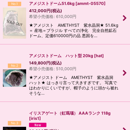
アメジストドーム51.6kg
[
ammt-05570
]
No.1
412,000
円
(税込)
希望小売価格
:
610,000
円
★アメジスト AMETHYST 紫水晶洞★ 51.6kg
＝ 産地＝ブラジル すべての浄化 完全自然鉱石
ドーム、定価610000円の品 悪因を…
アメジストドーム ハット型 20kg
[
hat
]
149,800
円
(税込)
No.2
希望小売価格
:
510,000
円
★アメジスト ドーム AMETHYST 紫水晶洞
ハット★ はっきり言って大きすぎです。 写真で
はわかりにくいですが、帽子のように頭から被れ
そうな…
イリスアゲート（虹瑪瑙） AAAランク 118g
[
iris1
]
No.3