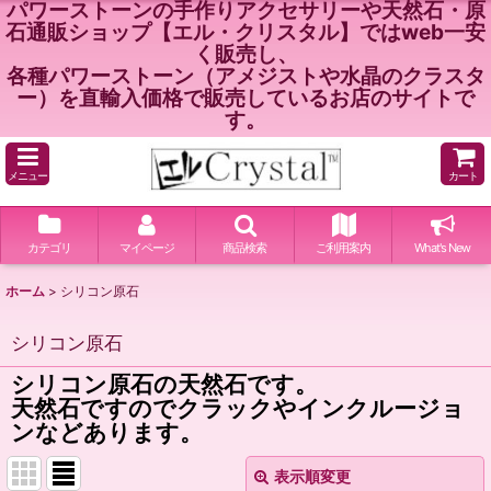
パワーストーンの手作りアクセサリーや天然石・原
石通販ショップ【エル・クリスタル】ではweb一安
く販売し、
各種パワーストーン（アメジストや水晶のクラスタ
ー）を直輸入価格で販売しているお店のサイトで
す。
メニュー
カート
カテゴリ
マイページ
商品検索
ご利用案内
What's New
ホーム
>
シリコン原石
シリコン原石
シリコン原石の天然石です。
天然石ですのでクラックやインクルージョ
ンなどあります。
表示順変更
閉じる