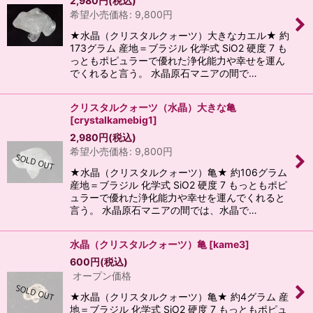
2,980
円
(税込)
希望小売価格
:
9,800
円
★水晶（クリスタルクォーツ）大きなカエル★ 約
173グラム 産地＝ブラジル 化学式 SiO2 硬度 7 も
っともポピュラーで優れた浄化能力や幸せを運ん
でくれると言う。 水晶原石マニアの間で…
クリスタルクォーツ（水晶）大きな亀
[
crystalkamebig1
]
2,980
円
(税込)
希望小売価格
:
9,800
円
★水晶（クリスタルクォーツ）亀★ 約106グラム
産地＝ブラジル 化学式 SiO2 硬度 7 もっともポピ
ュラーで優れた浄化能力や幸せを運んでくれると
言う。 水晶原石マニアの間では、水晶で…
水晶（クリスタルクォーツ）亀
[
kame3
]
600
円
(税込)
オープン価格
★水晶（クリスタルクォーツ）亀★ 約4グラム 産
地＝ブラジル 化学式 SiO2 硬度 7 もっともポピュ