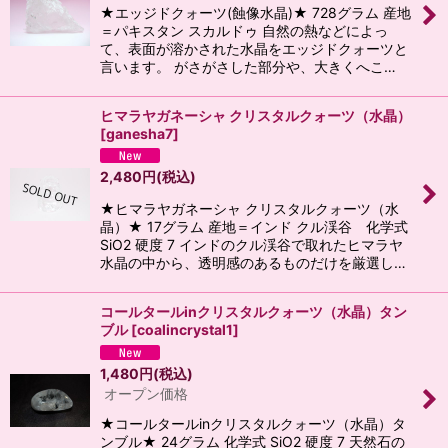
★エッジドクォーツ(蝕像水晶)★ 728グラム 産地
＝パキスタン スカルドゥ 自然の熱などによっ
て、表面が溶かされた水晶をエッジドクォーツと
言います。 がさがさした部分や、大きくへこ…
ヒマラヤガネーシャ クリスタルクォーツ（水晶）
[
ganesha7
]
2,480
円
(税込)
★ヒマラヤガネーシャ クリスタルクォーツ（水
晶）★ 17グラム 産地＝インド クル渓谷 化学式
SiO2 硬度 7 インドのクル渓谷で取れたヒマラヤ
水晶の中から、透明感のあるものだけを厳選し…
コールタールinクリスタルクォーツ（水晶）タン
ブル
[
coalincrystal1
]
1,480
円
(税込)
オープン価格
★コールタールinクリスタルクォーツ（水晶）タ
ンブル★ 24グラム 化学式 SiO2 硬度 7 天然石の