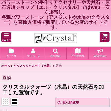
パワーストーンの手作りアクセサリーや天然石・原
石通販ショップ【エル・クリスタル】ではweb一安
く販売し、
各種パワーストーン（アメジストや水晶のクラスタ
ー）を直輸入価格で販売しているお店のサイトで
す。
メニュー
カート
カテゴリ
マイページ
商品検索
ご利用案内
What's New
ホーム
>
クリスタルクォーツ（水晶）
>
置物
置物
クリスタルクォーツ（水晶）の天然石を加
工した置物です。
表示順変更
閉じる