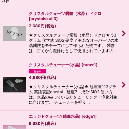
24
件
表示数
:
クリスタルクォーツ髑髏（水晶）ドクロ
[
crystalskull3
]
並び順
:
2,680
円
(税込)
★クリスタルクォーツ髑髏（水晶）ドクロ★ 53
絞り込む
グラム 化学式 SiO2 硬度 7 有名なオーパーツの水
晶髑髏をモチーフにして作られた物です。 髑髏
は、古くから魔除けとして使用されていますの…
クリスタルチューナー(水晶)
[
tuner1
]
4,980
円
(税込)
★クリスタルチューナー(水晶)★ 総重量112グラ
ム 英語表記crystal 硬度7 成分:SiO2 使い方
は、水晶の尖っている方をヒーリング・浄化対象
に向けます。 チューナーを軽く…
エッジドクォーツ(蝕像水晶)
[
edge1
]
6,980
円
(税込)