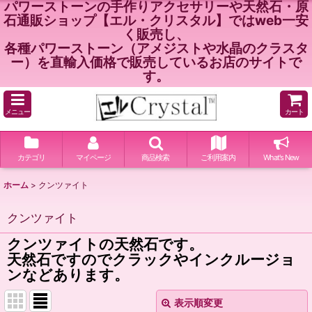
パワーストーンの手作りアクセサリーや天然石・原
石通販ショップ【エル・クリスタル】ではweb一安
く販売し、
各種パワーストーン（アメジストや水晶のクラスタ
ー）を直輸入価格で販売しているお店のサイトで
す。
メニュー
カート
カテゴリ
マイページ
商品検索
ご利用案内
What's New
ホーム
>
クンツァイト
クンツァイト
クンツァイトの天然石です。
天然石ですのでクラックやインクルージョ
ンなどあります。
表示順変更
閉じる