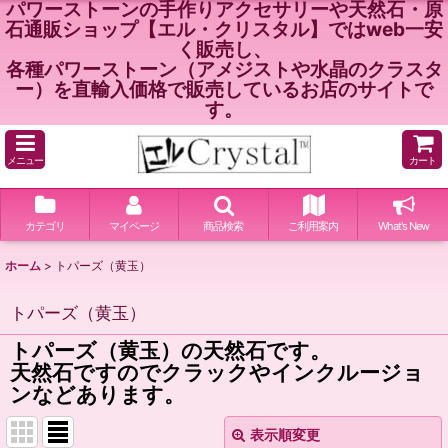
パワーストーンの手作りアクセサリーや天然石・原
石通販ショップ【エル・クリスタル】ではweb一安
く販売し、
各種パワーストーン（アメジストや水晶のクラスタ
ー）を直輸入価格で販売しているお店のサイトで
す。
メニュー
カート
カテゴリ
マイページ
商品検索
ご利用案内
What's New
ホーム
>
トパーズ（黄玉）
トパーズ（黄玉）
トパーズ（黄玉）の天然石です。
天然石ですのでクラックやインクルージョ
ンなどあります。
表示順変更
閉じる