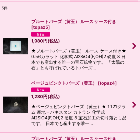
5
件
表示数
:
ブルートパーズ（黄玉） ルース ケース付き
[
topaz5
]
並び順
:
1,980
円
(税込)
絞り込む
★ブルートパーズ（黄玉） ルース ケース付き★
0.56カラット 化学式 Al2SiO4(F,OH)2 硬度 8 日
本でも産出する唯一の宝石鉱物です。 「太陽の
石」とも呼ばれているトパーズ…
ベージュピンクトパーズ（黄玉）
[
topaz4
]
1,280
円
(税込)
★ベージュピンクトパーズ（黄玉）★ 1.121グラ
ム 産地＝パキスタン カトラン 化学式
Al2SiO4(F,OH)2 硬度 8 宝石加工の切り落とし品
です。 日本でも産出する唯一…
ブルートパーズ（黄玉） ルース ケース付き