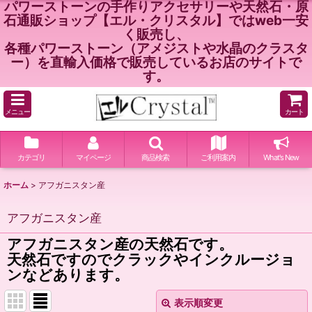
パワーストーンの手作りアクセサリーや天然石・原
石通販ショップ【エル・クリスタル】ではweb一安
く販売し、
各種パワーストーン（アメジストや水晶のクラスタ
ー）を直輸入価格で販売しているお店のサイトで
す。
メニュー
カート
カテゴリ
マイページ
商品検索
ご利用案内
What's New
ホーム
>
アフガニスタン産
アフガニスタン産
アフガニスタン産の天然石です。
天然石ですのでクラックやインクルージョ
ンなどあります。
表示順変更
閉じる