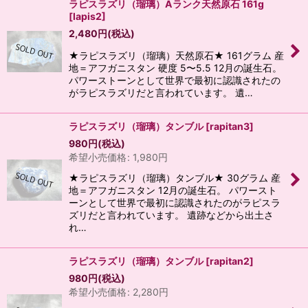
ラピスラズリ（瑠璃）Aランク天然原石 161g
[
lapis2
]
2,480
円
(税込)
★ラピスラズリ（瑠璃）天然原石★ 161グラム 産
地＝アフガニスタン 硬度 5〜5.5 12月の誕生石。
パワーストーンとして世界で最初に認識されたの
がラピスラズリだと言われています。 遺…
ラピスラズリ（瑠璃）タンブル
[
rapitan3
]
980
円
(税込)
希望小売価格
:
1,980
円
★ラピスラズリ（瑠璃）タンブル★ 30グラム 産
地＝アフガニスタン 12月の誕生石。 パワースト
ーンとして世界で最初に認識されたのがラピスラ
ズリだと言われています。 遺跡などから出土さ
れ…
ラピスラズリ（瑠璃）タンブル
[
rapitan2
]
980
円
(税込)
希望小売価格
:
2,280
円