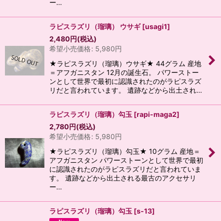
ー…
ラピスラズリ（瑠璃） ウサギ
[
usagi1
]
2,480
円
(税込)
希望小売価格
:
5,980
円
★ラピスラズリ（瑠璃）ウサギ★ 44グラム 産地
＝アフガニスタン 12月の誕生石。 パワーストー
ンとして世界で最初に認識されたのがラピスラズ
リだと言われています。 遺跡などから出土され…
ラピスラズリ（瑠璃）勾玉
[
rapi-maga2
]
2,780
円
(税込)
希望小売価格
:
5,980
円
★ラピスラズリ（瑠璃）勾玉★ 10グラム 産地＝
アフガニスタン パワーストーンとして世界で最初
に認識されたのがラピスラズリだと言われていま
す。 遺跡などから出土される最古のアクセサリ
ー…
ラピスラズリ（瑠璃）勾玉
[
s-13
]