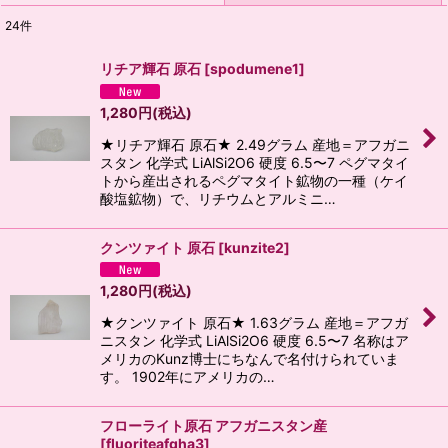
24
件
表示数
:
リチア輝石 原石
[
spodumene1
]
並び順
:
1,280
円
(税込)
★リチア輝石 原石★ 2.49グラム 産地＝アフガニ
絞り込む
スタン 化学式 LiAlSi2O6 硬度 6.5〜7 ペグマタイ
トから産出されるペグマタイト鉱物の一種（ケイ
酸塩鉱物）で、リチウムとアルミニ…
クンツァイト 原石
[
kunzite2
]
1,280
円
(税込)
★クンツァイト 原石★ 1.63グラム 産地＝アフガ
ニスタン 化学式 LiAlSi2O6 硬度 6.5〜7 名称はア
メリカのKunz博士にちなんで名付けられていま
す。 1902年にアメリカの…
フローライト原石 アフガニスタン産
[
fluoriteafgha3
]