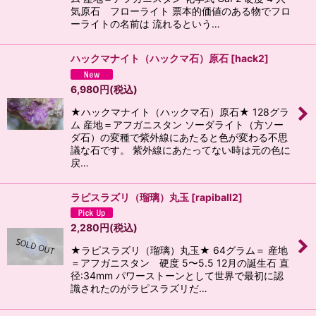
気原石 フローライト 票本的価値のある物でフロ
ーライトの名前は 流れるという…
ハックマナイト（ハックマ石）原石
[
hack2
]
6,980
円
(税込)
★ハックマナイト（ハックマ石）原石★ 128グラ
ム 産地＝アフガニスタン ソーダライト（方ソー
ダ石）の変種で紫外線にあたると色が変わる不思
議な石です。 紫外線にあたってない時は元の色に
戻…
ラピスラズリ（瑠璃）丸玉
[
rapiball2
]
2,280
円
(税込)
★ラピスラズリ（瑠璃）丸玉★ 64グラム＝ 産地
＝アフガニスタン 硬度 5〜5.5 12月の誕生石 直
径:34mm パワーストーンとして世界で最初に認
識されたのがラピスラズリだ…