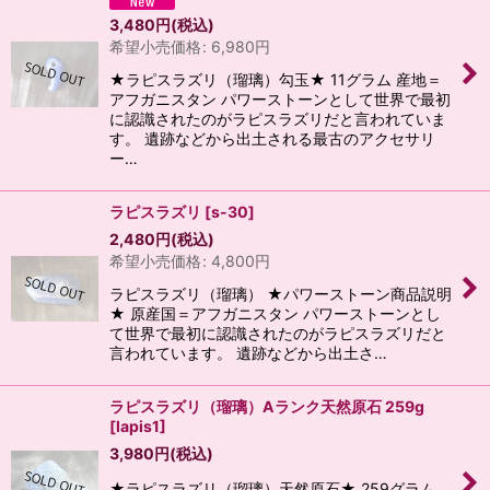
3,480
円
(税込)
希望小売価格
:
6,980
円
★ラピスラズリ（瑠璃）勾玉★ 11グラム 産地＝
アフガニスタン パワーストーンとして世界で最初
に認識されたのがラピスラズリだと言われていま
す。 遺跡などから出土される最古のアクセサリ
ー…
ラピスラズリ
[
s-30
]
2,480
円
(税込)
希望小売価格
:
4,800
円
ラピスラズリ（瑠璃） ★パワーストーン商品説明
★ 原産国＝アフガニスタン パワーストーンとし
て世界で最初に認識されたのがラピスラズリだと
言われています。 遺跡などから出土さ…
ラピスラズリ（瑠璃）Aランク天然原石 259g
[
lapis1
]
3,980
円
(税込)
★ラピスラズリ（瑠璃）天然原石★ 259グラム