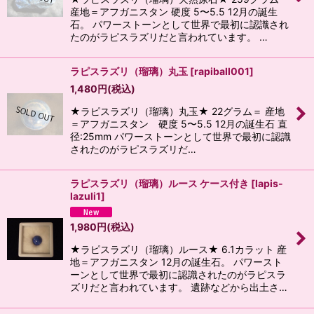
産地＝アフガニスタン 硬度 5〜5.5 12月の誕生
石。 パワーストーンとして世界で最初に認識され
たのがラピスラズリだと言われています。 …
ラピスラズリ（瑠璃）丸玉
[
rapiball001
]
1,480
円
(税込)
★ラピスラズリ（瑠璃）丸玉★ 22グラム＝ 産地
＝アフガニスタン 硬度 5〜5.5 12月の誕生石 直
径:25mm パワーストーンとして世界で最初に認識
されたのがラピスラズリだ…
ラピスラズリ（瑠璃）ルース ケース付き
[
lapis-
lazuli1
]
1,980
円
(税込)
★ラピスラズリ（瑠璃）ルース★ 6.1カラット 産
地＝アフガニスタン 12月の誕生石。 パワースト
ーンとして世界で最初に認識されたのがラピスラ
ズリだと言われています。 遺跡などから出土さ…