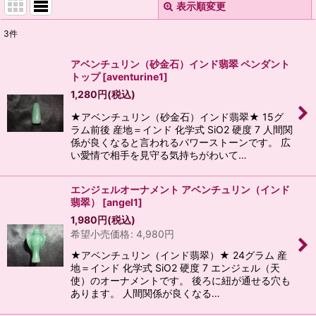
表示順変更
閉じる
3
件
表示数
:
アベンチュリン（砂金石）インド翡翠 ペンダント
トップ
[
aventurine1
]
並び順
:
1,280
円
(税込)
★アベンチュリン（砂金石）インド翡翠★ 15グ
絞り込む
ラム前後 産地＝インド 化学式 SiO2 硬度 7 人間関
係が良くなると言われるパワーストーンです。 広
い愛情で相手を見守る気持ちがわいて…
エンジェルオーナメント アベンチュリン（インド
翡翠）
[
angel1
]
1,980
円
(税込)
希望小売価格
:
4,980
円
★アベンチュリン（インド翡翠）★ 24グラム 産
地＝インド 化学式 SiO2 硬度 7 エンジェル（天
使）のオーナメントです。 後ろに紐が通せる穴も
あります。 人間関係が良くなる…