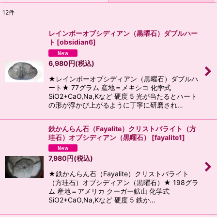
12
件
表示数
:
レインボーオブシディアン（黒曜石）ダブルハー
ト
[
obsidian6
]
並び順
:
6,980
円
(税込)
絞り込む
★レインボーオブシディアン（黒曜石）ダブルハ
ート★ 77グラム 産地＝メキシコ 化学式
SiO2+CaO,Na,Kなど 硬度 5 光が当たるとハート
の形が浮かび上がるように丁寧に研磨され…
鉄かんらん石（Fayalite）クリストバライト（方
珪石）オブシディアン（黒曜石）
[
fayalite1
]
7,980
円
(税込)
★鉄かんらん石（Fayalite）クリストバライト
（方珪石）オブシディアン（黒曜石）★ 198グラ
ム 産地＝アメリカ クーガー鉱山 化学式
SiO2+CaO,Na,Kなど 硬度 5 鉄か…