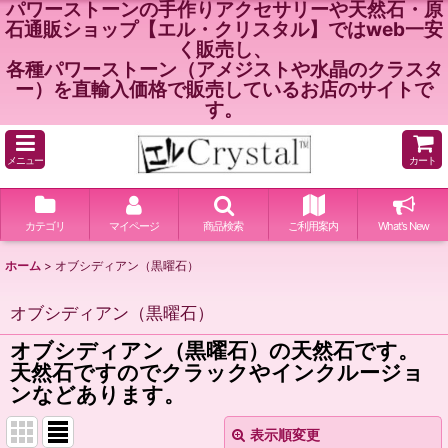
パワーストーンの手作りアクセサリーや天然石・原
石通販ショップ【エル・クリスタル】ではweb一安
く販売し、
各種パワーストーン（アメジストや水晶のクラスタ
ー）を直輸入価格で販売しているお店のサイトで
す。
メニュー
カート
カテゴリ
マイページ
商品検索
ご利用案内
What's New
ホーム
>
オブシディアン（黒曜石）
オブシディアン（黒曜石）
オブシディアン（黒曜石）の天然石です。
天然石ですのでクラックやインクルージョ
ンなどあります。
表示順変更
閉じる