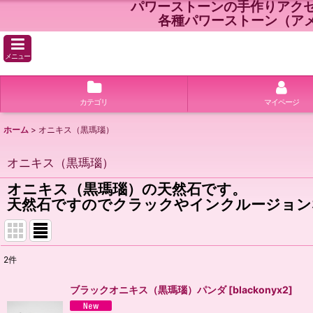
パワーストーンの手作りアク
各種パワーストーン（ア
メニュー
カテゴリ
マイページ
ホーム
>
オニキス（黒瑪瑙）
オニキス（黒瑪瑙）
オニキス（黒瑪瑙）の天然石です。
天然石ですのでクラックやインクルージョン
2
件
表示数
:
ブラックオニキス（黒瑪瑙）パンダ
[
blackonyx2
]
並び順
: