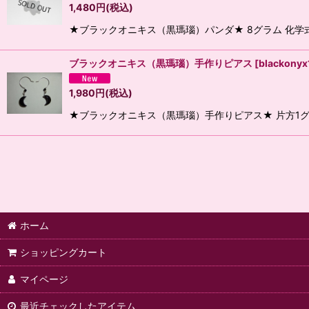
1,480
円
(税込)
★ブラックオニキス（黒瑪瑙）パンダ★ 8グラム 化学式
ブラックオニキス（黒瑪瑙）手作りピアス
[
blackonyx
1,980
円
(税込)
★ブラックオニキス（黒瑪瑙）手作りピアス★ 片方1グラ
ホーム
ショッピングカート
マイページ
最近チェックしたアイテム