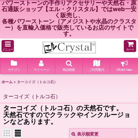
パワーストーンの手作りアクセサリーや天然石・原
石通販ショップ【エル・クリスタル】ではweb一安
く販売し、
各種パワーストーン（アメジストや水晶のクラスタ
ー）を直輸入価格で販売しているお店のサイトで
す。
メニュー
カート
カテゴリ
マイページ
商品検索
ご利用案内
What's New
ホーム
>
ターコイズ（トルコ石）
ターコイズ（トルコ石）
ターコイズ（トルコ石）の天然石です。
天然石ですのでクラックやインクルージョ
ンなどあります。
表示順変更
閉じる