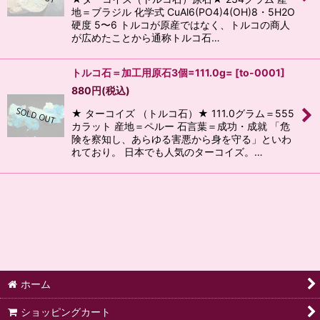
地＝ブラジル 化学式 CuAl6(PO4)4(OH)8・5H2O
硬度 5〜6 トルコが原産ではなく、トルコの商人
が広めたことから通称トルコ石…
トルコ石＝加工用原石3個=111.0g=
[
to-0001
]
880
円
(税込)
★ ターコイズ （トルコ石）★ 111.0グラム＝555
カラット 産地＝ペルー 石言葉＝成功・成就 「危
険を察知し、あらゆる害悪から身を守る」といわ
れており。 日本でも人気のターコイズ。…
ホーム
ショッピングカート