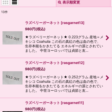
表示順変更
閉じる
13
件
表示数
:
ラズベリーガーネット
[
rasgarnet13
]
980
円
(税込)
並び順
:
★ラズベリーガーネット★ 0.223グラム 産地＝メ
キシコ Coahuila この石の真紅の色は血の色で、
絞り込む
生存本能をかきたてる エネルギーの源とされてい
ました。 中世ヨーロッパでは貞節と友…
ラズベリーガーネット
[
rasgarnet12
]
980
円
(税込)
★ラズベリーガーネット★ 0.252グラム 産地＝メ
キシコ Coahuila この石の真紅の色は血の色で、
生存本能をかきたてる エネルギーの源とされてい
ました。 中世ヨーロッパでは貞節と友…
ラズベリーガーネット
[
rasgarnet11
]
980
円
(税込)