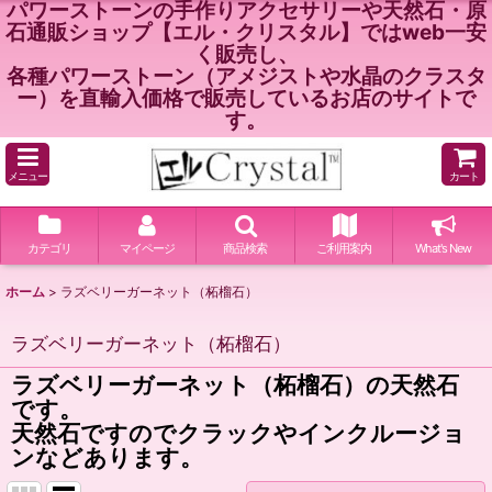
パワーストーンの手作りアクセサリーや天然石・原
石通販ショップ【エル・クリスタル】ではweb一安
く販売し、
各種パワーストーン（アメジストや水晶のクラスタ
ー）を直輸入価格で販売しているお店のサイトで
す。
メニュー
カート
カテゴリ
マイページ
商品検索
ご利用案内
What's New
ホーム
>
ラズベリーガーネット（柘榴石）
ラズベリーガーネット（柘榴石）
ラズベリーガーネット（柘榴石）の天然石
です。
天然石ですのでクラックやインクルージョ
ンなどあります。