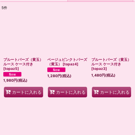
5
件
表示数
:
並び順
:
絞り込む
ブルートパーズ（黄玉）
ベージュピンクトパーズ
ブルートパーズ（黄玉）
ルース ケース付き
（黄玉）
[
topaz4
]
ルース ケース付き
[
topaz5
]
[
topaz3
]
1,480
円
(税込)
1,280
円
(税込)
1,980
円
(税込)
カートに入れる
カートに入れる
カートに入れる