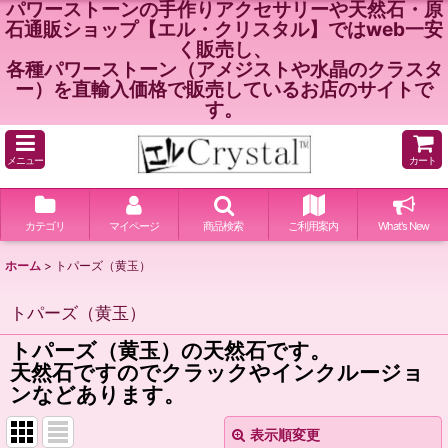
パワーストーンの手作りアクセサリーや天然石・原
石通販ショップ【エル・クリスタル】ではweb一安
く販売し、
各種パワーストーン（アメジストや水晶のクラスタ
ー）を直輸入価格で販売しているお店のサイトで
す。
メニュー
カート
カテゴリ
マイページ
商品検索
ご利用案内
What's New
ホーム
>
トパーズ（黄玉）
トパーズ（黄玉）
トパーズ（黄玉）の天然石です。
天然石ですのでクラックやインクルージョ
ンなどあります。
表示順変更
閉じる