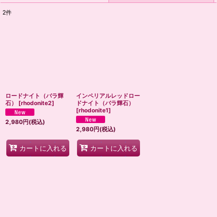
2
件
表示数
:
並び順
:
絞り込む
ロードナイト（バラ輝
インペリアルレッドロー
石）
[
rhodonite2
]
ドナイト（バラ輝石）
[
rhodonite1
]
2,980
円
(税込)
2,980
円
(税込)
カートに入れる
カートに入れる