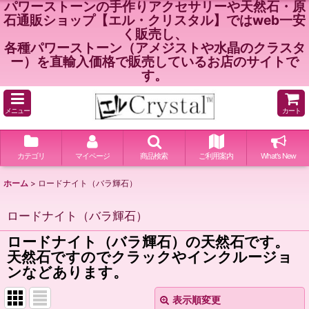
パワーストーンの手作りアクセサリーや天然石・原
石通販ショップ【エル・クリスタル】ではweb一安
く販売し、
各種パワーストーン（アメジストや水晶のクラスタ
ー）を直輸入価格で販売しているお店のサイトで
す。
メニュー
カート
カテゴリ
マイページ
商品検索
ご利用案内
What's New
ホーム
>
ロードナイト（バラ輝石）
ロードナイト（バラ輝石）
ロードナイト（バラ輝石）の天然石です。
天然石ですのでクラックやインクルージョ
ンなどあります。
表示順変更
閉じる