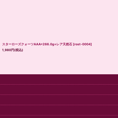
スターローズクォーツAAA=266.0g=レア天然石
[
rost-0004
]
1,980
円
(税込)