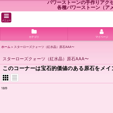
パワーストーンの手作りアク
各種パワーストーン（ア
メニュー
カテゴリ
マイページ
ホーム
>
スターローズクォーツ（紅水晶）原石AAA〜
スターローズクォーツ（紅水晶）原石AAA〜
このコーナーは宝石的価値のある原石をメイ
18
件
表示数
:
並び順
: