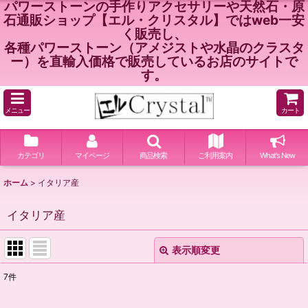
パワーストーンの手作りアクセサリーや天然石・原
石通販ショップ【エル・クリスタル】ではweb一安
く販売し、
各種パワーストーン（アメジストや水晶のクラスタ
ー）を直輸入価格で販売しているお店のサイトで
す。
メニュー
カート
カテゴリ
マイページ
商品検索
ご利用案内
What's New
ホーム
>
イタリア産
イタリア産
表示順変更
閉じる
7
件
表示数
: