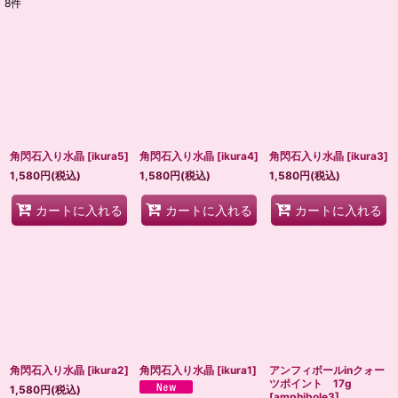
8
件
表示数
:
並び順
:
絞り込む
角閃石入り水晶
[
ikura5
]
角閃石入り水晶
[
ikura4
]
角閃石入り水晶
[
ikura3
]
1,580
円
(税込)
1,580
円
(税込)
1,580
円
(税込)
カートに入れる
カートに入れる
カートに入れる
角閃石入り水晶
[
ikura2
]
角閃石入り水晶
[
ikura1
]
アンフィボールinクォー
ツポイント 17g
1,580
円
(税込)
[
amphibole3
]