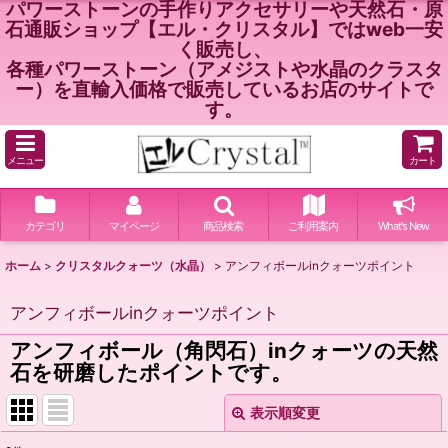
パワーストーンの手作りアクセサリーや天然石・原
石通販ショップ【エル・クリスタル】ではweb一安
く販売し、
各種パワーストーン（アメジストや水晶のクラスタ
ー）を直輸入価格で販売しているお店のサイトで
す。
メニュー
カート
カテゴリ
マイページ
商品検索
ご利用案内
What's New
ホーム
>
クリスタルクォーツ（水晶）
>
アンフィボールinクォーツポイント
アンフィボールinクォーツポイント
アンフィボール（角閃石）inクォーツの天然
石を研磨したポイントです。
表示順変更
閉じる