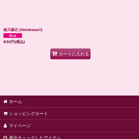
姫川薬石
[
himekawa1
]
630
円
(税込)
カートに入れる
ホーム
ショッピングカート
マイページ
最近チェックしたアイテム