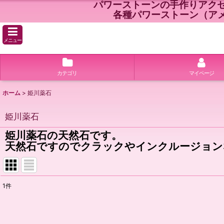
パワーストーンの手作りアク
各種パワーストーン（ア
メニュー
カテゴリ
マイページ
ホーム
>
姫川薬石
姫川薬石
姫川薬石の天然石です。
天然石ですのでクラックやインクルージョン
1
件
表示数
:
並び順
: