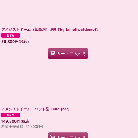
アメジストドーム（紫晶洞） 約9.8kg
[
amethystdome3
]
59,800
円
(税込)
カートに入れる
アメジストドーム ハット型 20kg
[
hat
]
149,800
円
(税込)
希望小売価格
:
510,000
円
カートに入れる