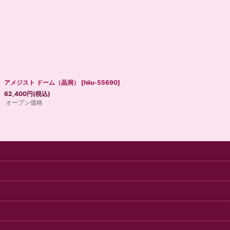
アメジスト ドーム（晶洞）
[
hiiu-55690
]
62,400
円
(税込)
オープン価格