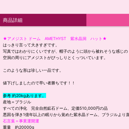
商品詳細
★アメジスト ドーム AMETHYST 紫水晶洞 ハット★
はっきり言って大きすぎです。
写真ではわかりにくいですが、帽子のように頭から被れそうな感じの
空洞の周りにアメジストがびっしりとくっついています。
このような形は珍しい一品です。
値下げしましたので早い者勝ちです！！
参考 約20kgあります。
産地＝ブラジル
すべての浄化 完全自然鉱石ドーム、定価510,000円の品
悪因を弾き1億年以上の眠りから覚めた紫水晶ドーム、ブラジルより直
石言葉＝事業運開運
重量 約20000g