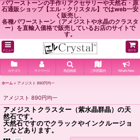
パワーストーンの手作りアクセサリーや天然石・原
石通販ショップ【エル・クリスタル】ではweb一安
く販売し、
各種パワーストーン（アメジストや水晶のクラスタ
ー）を直輸入価格で販売しているお店のサイトで
す。
メニュー
カート
カテゴリ
マイページ
商品検索
ご利用案内
What's New
ホーム
>
アメジスト 890円均一
アメジスト 890円均一
アメジストクラスター（紫水晶群晶）の天
然石です。
天然石ですのでクラックやインクルージョ
ンなどあります。