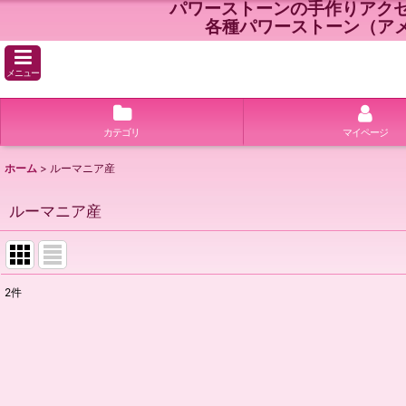
パワーストーンの手作りアク
各種パワーストーン（ア
メニュー
カテゴリ
マイページ
ホーム
>
ルーマニア産
ルーマニア産
2
件
表示数
:
並び順
: