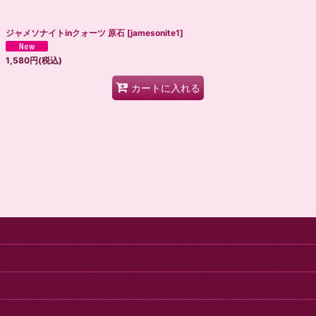
絞り込む
ジャメソナイトinクォーツ 原石
[
jamesonite1
]
1,580
円
(税込)
カートに入れる