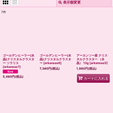
表示順変更
閉じる
7
件
表示数
:
並び順
:
絞り込む
ゴールデンヒーラー(水
ゴールデンヒーラー(水
アーカンソー産 クリス
晶)クリスタルクラスタ
晶)クリスタルクラスタ
タルクラスター （水
ー ソラリス
ー
[
arkansas6
]
晶） 13g
[
arkansas5
]
[
arkansas7
]
7,380
円
(税込)
1,980
円
(税込)
5,480
円
(税込)
カートに入れる