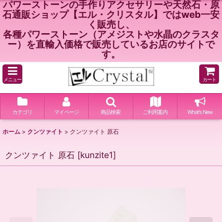
パワーストーンの手作りアクセサリーや天然石・原
石通販ショップ【エル・クリスタル】ではweb一安
く販売し、
各種パワーストーン（アメジストや水晶のクラスタ
ー）を直輸入価格で販売しているお店のサイトで
す。
メニュー
カート
カテゴリ
マイページ
商品検索
ご利用案内
What's New
ホーム
>
クンツァイト
>
クンツァイト 原石
クンツァイト 原石
[
kunzite1
]