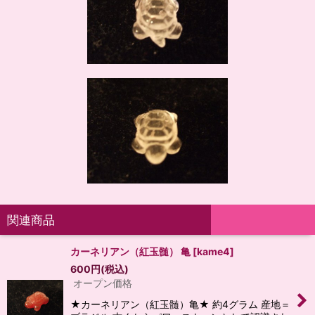
関連商品
カーネリアン（紅玉髄） 亀
[
kame4
]
600
円
(税込)
オープン価格
★カーネリアン（紅玉髄）亀★ 約4グラム 産地＝