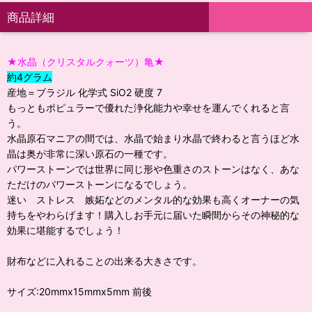
商品詳細
★水晶（クリスタルクォーツ）亀★
約4グラム
産地＝ブラジル 化学式 SiO2 硬度 7
もっともポピュラーで優れた浄化能力や幸せを運んでくれると言
う。
水晶原石マニアの間では、水晶で始まり水晶で終わると言うほど水
晶は奥が非常に深い原石の一種です。
パワーストーンでは世界に同じ形や色重さのストーンはなく、あな
ただけのパワーストーンになるでしょう。
迷い ストレス 嫉妬などのメンタル的な効果も高くオーナーの気
持ちをやわらげます！購入しお手元に届いた瞬間からその神秘的な
効果に堪能するでしょう！
財布などに入れることの出来る大きさです。
サイズ:20mmx15mmx5mm 前後