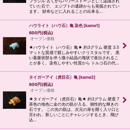
ブラジル 古くからパワーストーンとして認識され
ていた石で、 エジプトの遺跡からも発掘されてい
ます。 財布などに入れることの出来る…
ハウライト（ハウ石）亀 染色
[
kame1
]
600
円
(税込)
オープン価格
★ハウライト（ハウ石）亀★ 約3グラム 硬度 3.5
マットな質感で親しみやすいクリスタルです。 黒
い葉脈状部を伴う微小結晶の塊状で産出されるこ
とが多く、染色しやすい性質から トルコ石の代…
タイガーアイ（虎目石）亀
[
kame2
]
600
円
(税込)
オープン価格
★タイガーアイ（虎目石）亀★ 約3グラム 硬度 7
茶色の地色に金の光の筋が入る、個性的な輝きの
石です。 この光の筋は、次元の扉を開く入り口と
言われ、新しいことにチャレンジするとき、飛び
込…