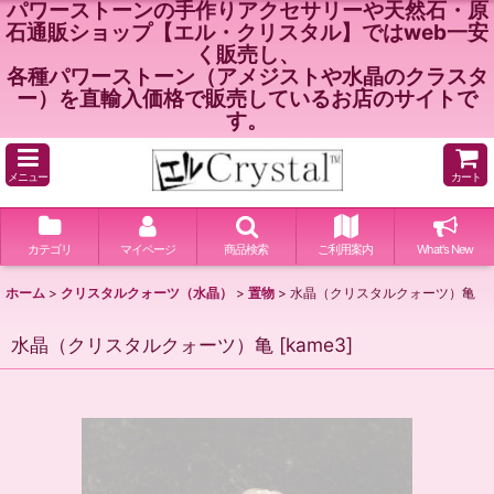
パワーストーンの手作りアクセサリーや天然石・原
石通販ショップ【エル・クリスタル】ではweb一安
く販売し、
各種パワーストーン（アメジストや水晶のクラスタ
ー）を直輸入価格で販売しているお店のサイトで
す。
メニュー
カート
カテゴリ
マイページ
商品検索
ご利用案内
What's New
ホーム
>
クリスタルクォーツ（水晶）
>
置物
>
水晶（クリスタルクォーツ）亀
水晶（クリスタルクォーツ）亀
[
kame3
]