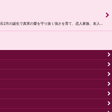
ている石2月の誕生で真実の愛を守り抜く強さを育て、恋人家族、友人…