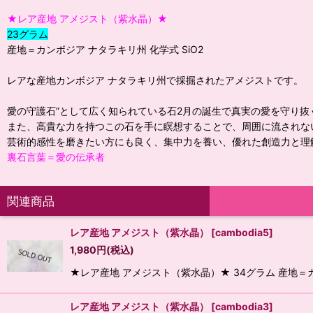
★レア産地 アメジスト（紫水晶）★
23グラム
産地＝カンボジア ナタラキリ州 化学式 SiO2
レアな産地カンボジア ナタラキリ州で採掘されたアメジストです。
愛の守護石”として広く知られている石2月の誕生で真実の愛を守り
また、高貴な力を持つこの石を手に瞑想することで、周囲に流されな
芸術的感性を磨きたい方にも良く、集中力を養い、優れた創造力と理
裏石言葉＝愛の伝承者
関連商品
レア産地 アメジスト（紫水晶）
[
cambodia5
]
1,980
円
(税込)
★レア産地 アメジスト（紫水晶）★ 34グラム 産地＝
レア産地 アメジスト（紫水晶）
[
cambodia3
]