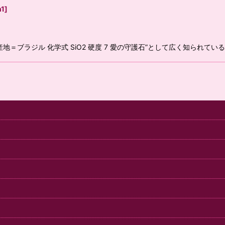
n1
]
地＝ブラジル 化学式 SiO2 硬度 7 愛の守護石”として広く知られ