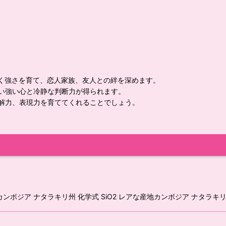
抜く強さを育て、恋人家族、友人との絆を深めます。
い強い心と冷静な判断力が得られます。
解力、表現力を育ててくれることでしょう。
カンボジア ナタラキリ州 化学式 SiO2 レアな産地カンボジア ナタラ