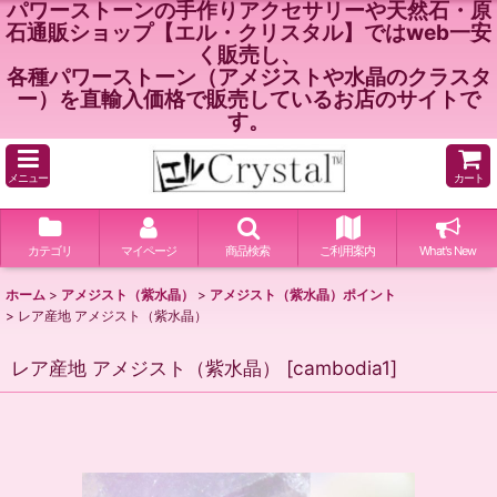
パワーストーンの手作りアクセサリーや天然石・原
石通販ショップ【エル・クリスタル】ではweb一安
く販売し、
各種パワーストーン（アメジストや水晶のクラスタ
ー）を直輸入価格で販売しているお店のサイトで
す。
メニュー
カート
カテゴリ
マイページ
商品検索
ご利用案内
What's New
ホーム
>
アメジスト（紫水晶）
>
アメジスト（紫水晶）ポイント
>
レア産地 アメジスト（紫水晶）
レア産地 アメジスト（紫水晶）
[
cambodia1
]