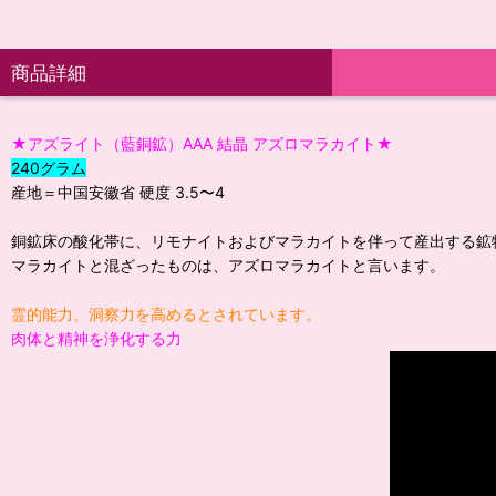
商品詳細
★アズライト（藍銅鉱）AAA 結晶 アズロマラカイト★
240グラム
産地＝中国安徽省 硬度 3.5〜4
銅鉱床の酸化帯に、リモナイトおよびマラカイトを伴って産出する鉱
マラカイトと混ざったものは、アズロマラカイトと言います。
霊的能力、洞察力を高めるとされています。
肉体と精神を浄化する力