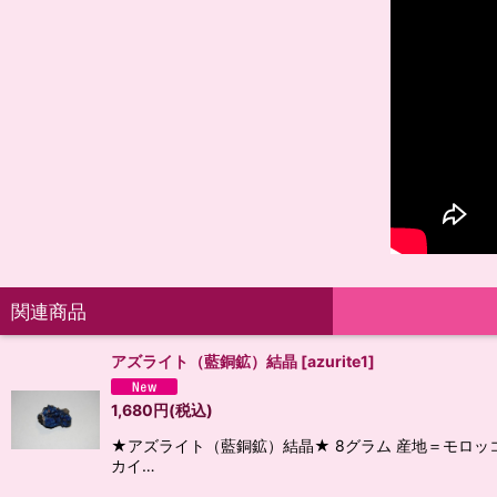
関連商品
アズライト（藍銅鉱）結晶
[
azurite1
]
1,680
円
(税込)
★アズライト（藍銅鉱）結晶★ 8グラム 産地＝モロッ
カイ…