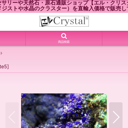
セサリーや天然石・原石通販ショップ【エル・クリスタ
メジストや水晶のクラスター）を直輸入価格で販売し
商品検索
イト
ite5
]