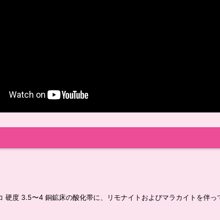
コ 硬度 3.5〜4 銅鉱床の酸化帯に、リモナイトおよびマラカイトを伴