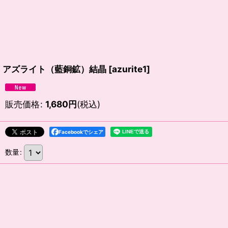
アズライト（藍銅鉱）結晶
[
azurite1
]
販売価格
:
1,680
円
(税込)
Facebookでシェア
数量
: