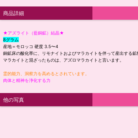
商品詳細
★アズライト（藍銅鉱）結晶★
8グラム
産地＝モロッコ 硬度 3.5〜4
銅鉱床の酸化帯に、リモナイトおよびマラカイトを伴って産出する鉱
マラカイトと混ざったものは、アズロマラカイトと言います。
霊的能力、洞察力を高めるとされています。
肉体と精神を浄化する力
他の写真