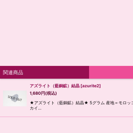
関連商品
アズライト（藍銅鉱）結晶
[
azurite2
]
1,680
円
(税込)
★アズライト（藍銅鉱）結晶★ 5グラム 産地＝モロッ
カイ…