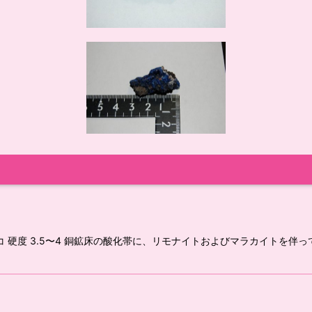
コ 硬度 3.5〜4 銅鉱床の酸化帯に、リモナイトおよびマラカイトを伴