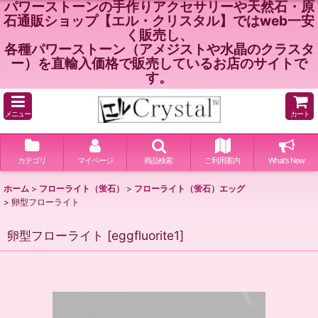
パワーストーンの手作りアクセサリーや天然石・原
石通販ショップ【エル・クリスタル】ではweb一安
く販売し、
各種パワーストーン（アメジストや水晶のクラスタ
ー）を直輸入価格で販売しているお店のサイトで
す。
メニュー
カート
カテゴリ
マイページ
商品検索
ご利用案内
What's New
ホーム
>
フローライト（蛍石）
>
フローライト（蛍石）エッグ
>
卵型フローライト
卵型フローライト
[
eggfluorite1
]