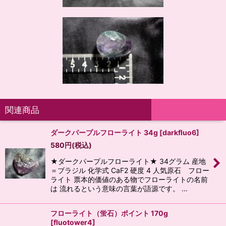
関連商品
ダークパープルフローライト 34g
[
darkfluo6
]
580
円
(税込)
★ダークパープルフローライト★ 34グラム 産地
＝ブラジル 化学式 CaF2 硬度 4 人気原石 フロー
ライト 票本的価値のある物でフローライトの名前
は 流れるという意味の言葉が語源です。 …
フローライト（蛍石）ポイント 170g
[
fluotower4
]