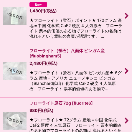
1,480
円
(税込)
★フローライト（蛍石）ポイント★ 170グラム 産
地＝中国 化学式 CaF2 硬度 4 人気原石 フローラ
イト 票本的価値のある物でフローライトの名前は
流れるという意味の言葉が語源です。 …
フローライト（蛍石）八面体 ビンガム産
[
fluobingham5
]
2,480
円
(税込)
★フローライト（蛍石）八面体 ビンガム産★ 6グ
ラム 産地＝アメリカ ニューメキシコ ビンガム
（Blanchard鉱山）化学式 CaF2 硬度 4 人気原
石 フローライト 票本的価値のある物で…
フローライト原石 72g
[
fluorite6
]
980
円
(税込)
★フローライト★ 72グラム 産地＝中国 化学式
CaF2 硬度 4 人気原石 フローライト 票本的価値
のある物でフローライトの名前は 流れるという意