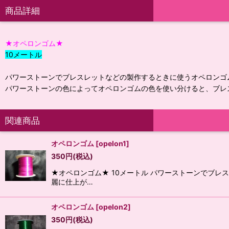
商品詳細
★オペロンゴム★
10メートル
パワーストーンでブレスレットなどの製作するときに使うオペロンゴ
パワーストーンの色によってオペロンゴムの色を使い分けると、ブレ
関連商品
オペロンゴム
[
opelon1
]
350
円
(税込)
★オペロンゴム★ 10メートル パワーストーンでブ
麗に仕上が…
オペロンゴム
[
opelon2
]
350
円
(税込)