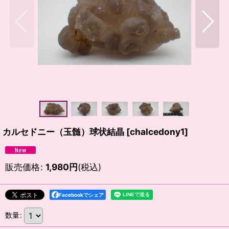
カルセドニー（玉髄）球状結晶
[
chalcedony1
]
販売価格
:
1,980
円
(税込)
Facebookでシェア
数量
: