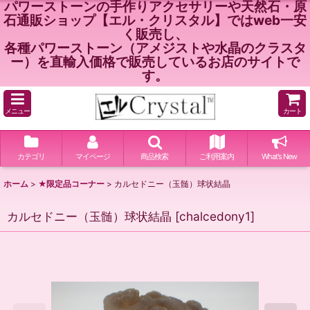
パワーストーンの手作りアクセサリーや天然石・原
石通販ショップ【エル・クリスタル】ではweb一安
く販売し、
各種パワーストーン（アメジストや水晶のクラスタ
ー）を直輸入価格で販売しているお店のサイトで
す。
メニュー
カート
カテゴリ
マイページ
商品検索
ご利用案内
What's New
ホーム
>
★限定品コーナー
>
カルセドニー（玉髄）球状結晶
カルセドニー（玉髄）球状結晶
[
chalcedony1
]