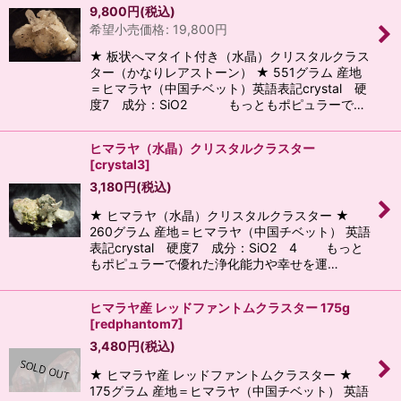
9,800
円
(税込)
希望小売価格
:
19,800
円
★ 板状へマタイト付き（水晶）クリスタルクラス
ター（かなりレアストーン） ★ 551グラム 産地
＝ヒマラヤ（中国チベット）英語表記crystal 硬
度7 成分：SiO2 もっともポピュラーで…
ヒマラヤ（水晶）クリスタルクラスター
[
crystal3
]
3,180
円
(税込)
★ ヒマラヤ（水晶）クリスタルクラスター ★
260グラム 産地＝ヒマラヤ（中国チベット） 英語
表記crystal 硬度7 成分：SiO2 4 もっと
もポピュラーで優れた浄化能力や幸せを運…
ヒマラヤ産 レッドファントムクラスター 175g
[
redphantom7
]
3,480
円
(税込)
★ ヒマラヤ産 レッドファントムクラスター ★
175グラム 産地＝ヒマラヤ（中国チベット） 英語