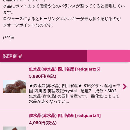
水晶にポントよって感情や心のバランスが整ってくると提唱してい
ます。
ロジャースによるとヒーリングエネルギーが最も多く感じるのが
クオーツポイントなのです。
(*^^)v
関連商品
鉄水晶(赤水晶) 四川省産
[
redquartz5
]
5,980
円
(税込)
★鉄水晶(赤水晶) 四川省産★ 816グラム 産地＝中
国 四川省 英語表記crystal 硬度7 成分：SiO2
鉄水晶(赤水晶) の四川省産です。 酸化鉄によって
水晶が赤くなってい…
鉄水晶(赤水晶) 四川省産
[
redquartz4
]
4,980
円
(税込)