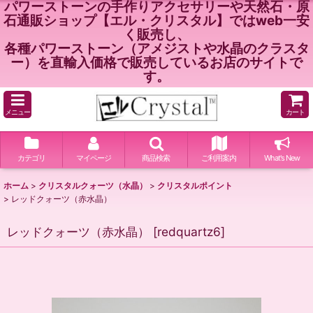
パワーストーンの手作りアクセサリーや天然石・原
石通販ショップ【エル・クリスタル】ではweb一安
く販売し、
各種パワーストーン（アメジストや水晶のクラスタ
ー）を直輸入価格で販売しているお店のサイトで
す。
メニュー
カート
カテゴリ
マイページ
商品検索
ご利用案内
What's New
ホーム
>
クリスタルクォーツ（水晶）
>
クリスタルポイント
>
レッドクォーツ（赤水晶）
レッドクォーツ（赤水晶）
[
redquartz6
]