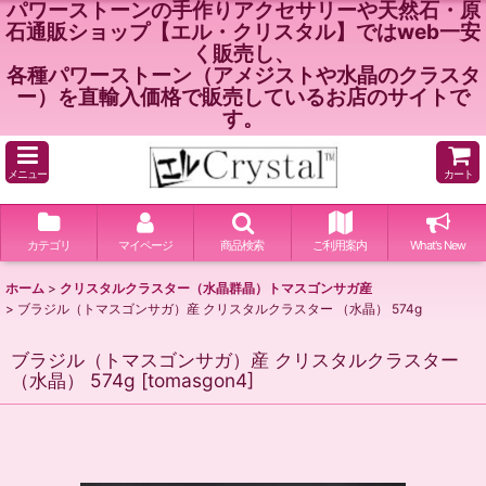
パワーストーンの手作りアクセサリーや天然石・原
石通販ショップ【エル・クリスタル】ではweb一安
く販売し、
各種パワーストーン（アメジストや水晶のクラスタ
ー）を直輸入価格で販売しているお店のサイトで
す。
メニュー
カート
カテゴリ
マイページ
商品検索
ご利用案内
What's New
ホーム
>
クリスタルクラスター（水晶群晶）トマスゴンサガ産
>
ブラジル（トマスゴンサガ）産 クリスタルクラスター （水晶） 574g
ブラジル（トマスゴンサガ）産 クリスタルクラスター
（水晶） 574g
[
tomasgon4
]