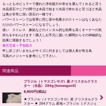
もっともポピュラーで優れた浄化能力や幸せを運んでくれると言う
水晶原石マニアの間では水晶で始まり水晶で終わると言うほど水晶
は奥が非常に深い原石の一種です。
パワーストーンでは世界に同じ形や色重さのストーンはなくあなた
だけのパワーストーンになるでしょう。
迷い ストレス 嫉妬などのメンタル的な効果も高くオーナーの気
持ちをやわらげます！購入しお手元に届いた瞬間からその神秘的な
効果に堪能するでしょう！
裏石言葉＝予知能力
申し訳ございませんがサイズに付きましては個人差が有る為
写真のメジャーを参考にして下さい。
関連商品
ブラジル（トマスゴンサガ）産 クリスタルクラス
ター （水晶） 294g
[
tomasgon5
]
8,800
円
(税込)
★ブラジル（トマスゴンサガ）産 クリスタルクラ
スター ★ 294グラム 産地＝ブラジル ミナスジェ