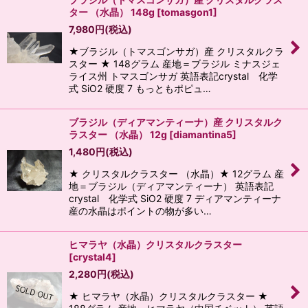
ター （水晶） 148g
[
tomasgon1
]
7,980
円
(税込)
★ブラジル（トマスゴンサガ）産 クリスタルクラ
スター ★ 148グラム 産地＝ブラジル ミナスジェ
ライス州 トマスゴンサガ 英語表記crystal 化学
式 SiO2 硬度 7 もっともポピュ…
ブラジル（ディアマンティーナ）産 クリスタルク
ラスター （水晶） 12g
[
diamantina5
]
1,480
円
(税込)
★ クリスタルクラスター （水晶）★ 12グラム 産
地＝ブラジル（ディアマンティーナ） 英語表記
crystal 化学式 SiO2 硬度 7 ディアマンティーナ
産の水晶はポイントの物が多い…
ヒマラヤ（水晶）クリスタルクラスター
[
crystal4
]
2,280
円
(税込)
★ ヒマラヤ（水晶）クリスタルクラスター ★