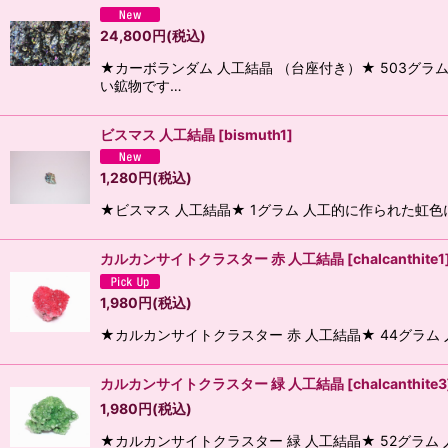
24,800
円
(税込)
★カーボランダム 人工結晶 （台座付き）★ 503グ
い鉱物です…
ビスマス 人工結晶
[
bismuth1
]
1,280
円
(税込)
★ビスマス 人工結晶★ 1グラム 人工的に作られた虹
カルカンサイトクラスター 赤 人工結晶
[
chalcanthite1
1,980
円
(税込)
★カルカンサイトクラスター 赤 人工結晶★ 44グラ
カルカンサイトクラスター 緑 人工結晶
[
chalcanthite3
1,980
円
(税込)
★カルカンサイトクラスター 緑 人工結晶★ 52グラ